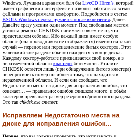
Windows. Лучшим вариантом был бы
LiveCD Hiren’s
, который
имеет графический интерфейс и позволит работать со всеми
файлами и программами комфортно. Подробности в статье
BSOD: Windows перезагружается после включения
. Далее.
Давайте сразу уясним один момент. Под свободным местом
утилита ремонта CHKDSK понимает совсем не то, что
представляем себе мы. Ибо каждый диск имеет особую
область (она проводником не отображается) именно на такой
случай — перенос или переназначение битых секторов. Этот
маленький «не раздел» обычно находится в конце диска.
Каждому сектору-работяге присваивается свой номер, а в
неразмеченной области
кластеры
безымянны. Утилите
CHKDSK остаётся лишь (при обнаружении битого кластера)
переприсвоить номер погибшего тому, что находится в
неразмеченной области. И если она сообщает, что
Недостаточно места на диске для исправления ошибок, это
означает… — правильно: ошибок слишком много, и объём
кластеров превышает размер резервного/ремонтного раздела.
Это так
chkdsk.exe
считает.
Исправляем Недостаточно места на
диске для исправления ошибок…
Первое
, что вы должны проверить, это исправность и