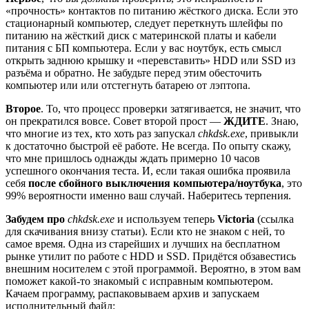
«прочность» контактов по питанию жёсткого диска. Если это
стационарный компьютер, следует переткнуть шлейфы по
питанию на жёсткий диск с материнской платы и кабели
питания с БП компьютера. Если у вас ноутбук, есть смысл
открыть заднюю крышку и «перевставить» HDD или SSD из
разъёма и обратно. Не забудьте перед этим обесточить
компьютер или или отстегнуть батарею от лэптопа.
Второе
. То, что процесс проверки затягивается, не значит, что
он прекратился вовсе. Совет второй прост —
ЖДИТЕ
. Знаю,
что многие из тех, кто хоть раз запускал
chkdsk.exe
, привыкли
к достаточно быстрой её работе. Не всегда. По опыту скажу,
что мне пришлось однажды ждать примерно 10 часов
успешного окончания теста. И, если такая ошибка проявила
себя
после сбойного выключения компьютера/ноутбука
, это
99% вероятности именно ваш случай. Наберитесь терпения.
Забудем про
chkdsk.exe
и используем теперь
Victoria
(ссылка
для скачивания внизу статьи). Если кто не знаком с ней, то
самое время. Одна из старейших и лучших на бесплатном
рынке утилит по работе с HDD и SSD. Придётся обзавестись
внешним носителем с этой программой. Вероятно, в этом вам
поможет какой-то знакомый с исправным компьютером.
Качаем программу, распаковываем архив и запускаем
исполнительный файл: