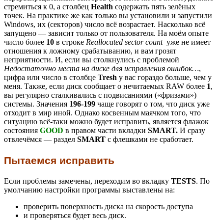
стремиться к 0, а столбец
Health
содержать пять зелёных
точек. На практике же как только вы установили и запустили
Windows, их (секторов) число всё возрастает. Насколько всё
запущено — зависит только от пользователя. На моём опыте
число более
10
в строке
Reallocated sector count
уже не имеет
отношения к ложному срабатыванию, и вам грозят
неприятности. И, если вы столкнулись с проблемой
Недостаточно места на диске для исправления ошибок…
,
цифра или число в столбце
Tresh
у вас гораздо больше, чем у
меня. Также, если диск сообщает о нечитаемых RAW более
1
,
вы регулярно сталкивались с подвисаниями («фризами»)
системы. Значения
196-1
99
чаще говорят о том, что диск уже
отходит в мир иной. Однако косвенным маячком того, что
ситуацию всё-таки можно будет исправить, является флажок
состояния
GOOD
в правом части вкладки
SMART.
И сразу
отвлечёмся — раздел
SMART
с флешками не сработает.
Пытаемся исправить
Если проблемы замечены, переходим во вкладку
TESTS
. По
умолчанию настройки программы выставлены на:
проверить поверхность диска на скорость доступа
и проверяться будет весь диск.