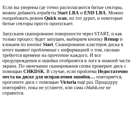
Если вы уверены где точно располагаются битые секторы,
можно добавить атрибуты
Start LBA
и
END LBA
. Можно
попробовать режим
Quick scan
, но тот дурит, и некоторые
битые секторы просто пропускает.
Запускаем сканирование поверхности через START, и как
только процесс будет запущен, выбираем кнопку
Remap
и
кликаем по кнопке
Start
. Сканирование кластеров диска в
итоге выявит проблемные с информацией о том, сколько
требуется времени на прочтение каждого. И все
предупреждения и ошибки отобразятся в логе в нижней части
экрана. По окончании сканирования снова проверьте диск с
помощью
CHKDSK
. В случае, если проблема
Недостаточно
места на диске для исправления ошибок…
повторяется,
прогоните диск с помощью
Victoria
ещё раз. Процедуру
повторяйте, пока не устанете, или сама
chkdsk.exe
не
справится.