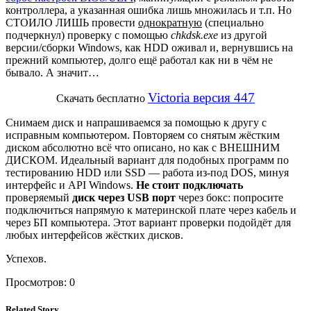
контроллера, а указанная ошибка лишь множилась и т.п. Но
СТОИЛО ЛИШЬ провести
однократную
(специально
подчеркнул) проверку с помощью
chkdsk.exe
из другой
версии/сборки Windows, как HDD оживал и, вернувшись на
прежний компьютер, долго ещё работал как ни в чём не
бывало. А значит…
Victoria версия 447
Скачать бесплатно
Снимаем диск и напрашиваемся за помощью к другу с
исправным компьютером. Повторяем со снятым жёстким
диском абсолютно всё что описано, но как с ВНЕШНИМ
ДИСКОМ. Идеальный вариант для подобных программ по
тестированию HDD или SSD — работа из-под DOS, минуя
интерфейс и API Windows.
Не стоит подключать
проверяемый
диск через USB порт
через бокс: попросите
подключиться напрямую к материнской плате через кабель и
через БП компьютера. Этот вариант проверки подойдёт для
любых интерфейсов жёстких дисков.
Успехов.
Просмотров:
0
Related Story