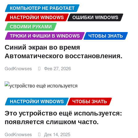
КОМПЬЮТЕР НЕ РАБОТАЕТ
НАСТРОЙКИ WINDOWS
ОШИБКИ WINDOWS
СВОИМИ РУКАМИ
ТРЮКИ И ФИШКИ В WINDOWS
ЧТОБЫ ЗНАТЬ
Синий экран во время
Автоматического восстановления.
GodKnowses
Фев 27, 2026
НАСТРОЙКИ WINDOWS
ЧТОБЫ ЗНАТЬ
Это устройство ещё используется:
появляется слишком часто.
GodKnowses
Дек 14, 2025