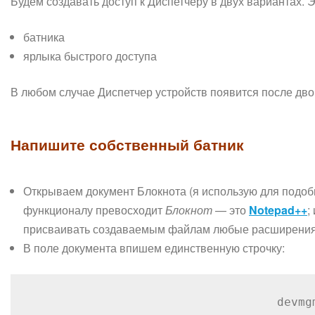
Будем создавать доступ к Диспетчеру в двух вариантах. Э
батника
ярлыка быстрого доступа
В любом случае Диспетчер устройств появится после дв
Напишите собственный батник
Открываем документ Блокнота (я использую для подоб
функционалу превосходит
Блокнот
— это
Notepad++
;
присваивать создаваемым файлам любые расширения, н
В поле документа впишем единственную строчку:
devmg