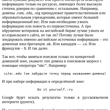
информацию только на ресурсах, имеющих более высокую
степень доверия по сравнению с остальными. Например,
домены .com, .edu, .org принадлежат правительственным или
образовательным учреждениям, которые имеют больший
информационный вес. Или нам необходимо узнать
информацию или новость из первоисточника. А про
обрушение котировок на английской бирже лучше узнать не
из израильского сайта, не так ли? Потому лучше было
зондировать именно английские источники информации – это
доменная зона британцев .uk. Или канадцев — .ca. Или
французов – fr. И так далее.
Так вот, чтобы заняться поиском только по конкретной
доменной зоне, укажите тип домена в поисковом запросе с
помощью оператора “site:”. Например:
site:.edu (не забудьте точку перед названием домена)
И при наборе информации в определённой зоне:
Do it yourself.:ru
Google будет искать результаты только в русскоязычном
интернете (рунете).