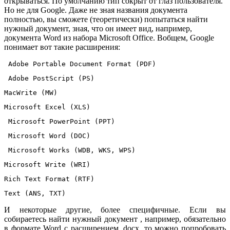
открываться. По умолчанию тип сокрыт от глаз пользователя.
Но не для Google. Даже не зная названия документа
полностью, вы сможете (теоретически) попытаться найти
нужный документ, зная, что он имеет вид, например,
документа Word из набора Microsoft Office. Вобщем, Google
понимает вот такие расширения:
 Adobe Portable Document Format (PDF)
 Adobe PostScript (PS)
MacWrite (MW)
Microsoft Excel (XLS)
 Microsoft PowerPoint (PPT)
 Microsoft Word (DOC)
 Microsoft Works (WDB, WKS, WPS)
Microsoft Write (WRI)
Rich Text Format (RTF)
Text (ANS, TXT)
И некоторые другие, более специфичные. Если вы
собираетесь найти нужный документ , например, обязательно
в формате Word с расширением .docx, то можно попробовать