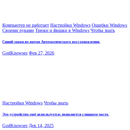
Компьютер не работает
Настройки Windows
Ошибки Windows
Своими руками
Трюки и фишки в Windows
Чтобы знать
Синий экран во время Автоматического восстановления.
GodKnowses
Фев 27, 2026
Настройки Windows
Чтобы знать
Это устройство ещё используется: появляется слишком часто.
GodKnowses
Дек 14, 2025