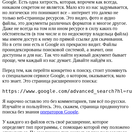
Google. Есть одна хитрость, которая, впрочем как всегда,
никаким секретом не является. Мало кто из нас задумывается,
но логически это понимают все – интернет это далеко не
только веб-страницы ресурсов. Это видео, фото и аудио
файлы, это документы различных форматов и многое другое.
Даже не всегда на том или ином ресурсе в силу каких-то
обстоятельств (в том числе и по недосмотру владельца файла)
мы имеем доступ к нему по прямой ссылке для скачивания.
Но в сети они есть и Google их прекрасно видит. Файлы
проиндексированы поисковой системой, а значит, они
доступны и для нас. Так что найти нужный документ бывает
проще, чем каждый из нас думает. Давайте найдём их.
Перед тем, как перейти конкретно к поиску, стоит упомянуть
о специальном сервисе Google, о котором, оказывается, мало
кто знает. Это страница расширенного поиска:
https://www.google.com/advanced_search?hl=ru
Я нарочно оставлю это без комментариев, там всё по-русски.
Изучайте и пользуйтесь. Это, скажем, страница продвинутого
поиска без знания
операторов Google
.
У каждого из файлов есть своё расширение, которое
определяет тип программы, с помощью которой ему положено