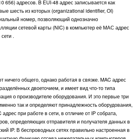
0 656) адресов. B EUI-48 адрес записывается как
шесть из которых (organizational identifier, OI)
циальный номер, позволяющий однозначно
талляции сетевой карты (NIC) в компьютер её МАС адрес
сети .
т ничего общего, однако работая в связке. MAC адрес
разделённых двоеточием, и имеет вид что-то типа
мация о производителе оборудования. И это первые три
 именно так и определяют принадлежность оборудования,
дрес при работе в сети, в отличие от IP собрата,
оров, определяющих отправителя и получателя данных в
ский IP. В беспроводных сетях правильно настроенная в
ащитную функцию отсева нежелательных компьютеров,