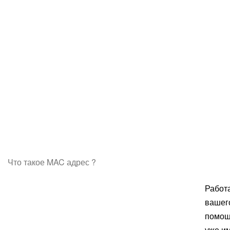
Что такое MAC адрес ?
Работ
вашег
помощь
уже им