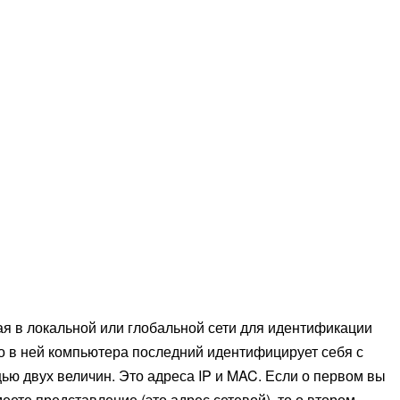
ая в локальной или глобальной сети для идентификации
о в ней компьютера последний идентифицирует себя с
ю двух величин. Это адреса IP и MAC. Если о первом вы
еете представление (это адрес сетевой), то о втором