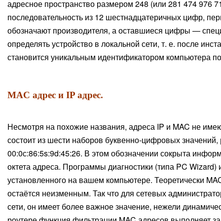
адресное пространство размером 248 (или 281 474 976 71
последовательность из 12 шестнадцатеричных цифр, первые 
обозначают производителя, а оставшиеся цифры — спе
определять устройство в локальной сети, т. е. после инс
становится уникальным идентификатором компьютера по 
MAC адрес и IP адрес.
Несмотря на похожие названия, адреса IP и MAC не имею
состоит из шести наборов буквенно-цифровых значений, 
00:0с:86:5s:9d:45:26. В этом обозначении сокрыта инфор
октета адреса. Программы диагностики (типа PC Wizard)
установленного на вашем компьютере. Теоретически MAC а
остаётся неизменным. Так что для сетевых администрат
сети, он имеет более важное значение, нежели динамиче
роутере функция фильтрации MAC адресов выполняет з