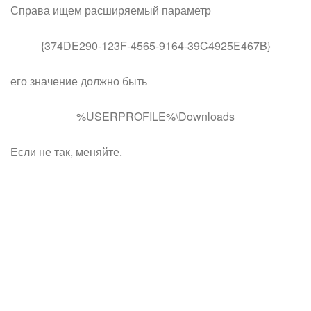
Справа ищем расширяемый параметр
{374DE290-123F-4565-9164-39C4925E467B}
его значение должно быть
%USERPROFILE%\Downloads
Если не так, меняйте.