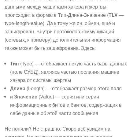
данными между машинами хакера и жертвы
происходит в формате
Т
ип-
Д
лина-
З
начение (
TLV
—
t
ype-
l
ength-
v
alue). Да к тому же он, обмен, ещё и
зашифрован. Внутри протоколов коммуникаций
(сетевых, к примеру) дополнительная информация
также может быть зашифрована. Здесь:
Тип
(Type) — отображает некую часть базы данных
(поле СУБД), являясь частью послания машине
хакера от системы жертвы
Длина
(Length) — отображает размер этого поля
и
Значение
(Value) — серия или серии
информационных битов и баитов, содержащих в
себе данные об этой части сообщения
Не поняли? Не страшно. Скоро всё увидим на
примере. Но взгляду специалиста открывается