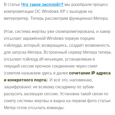
В статье
Что такое эксплойт?
мы разобрали процесс
компрометации ОС Windows XP с выходом на
метерпретер. Теперь рассмотрим функционал Метера.
Итак, система жертвы уже скомпрометирована, и хакер
отсылает заражённой Windows первую порцию
пэйлоуда, который, возвращаясь, создаёт возможность
для запуска Метера. Встроенный сервер Метера теперь
отсылает пэйлоуд
dll
-инъекции, устанавливая в
текущей сессии прочное соединение через сокет
(сокетом называем здесь и далее
сочетание IP адреса
и конкретного порта
). И всё это, напоминаю,
зашифровано: не всякому сисадмину по зубам
раскусить засевшую сессию. Установка такой связи по
сокету системы жертвы и видна на первом фото статьи:
Метер готов отсылать команды.