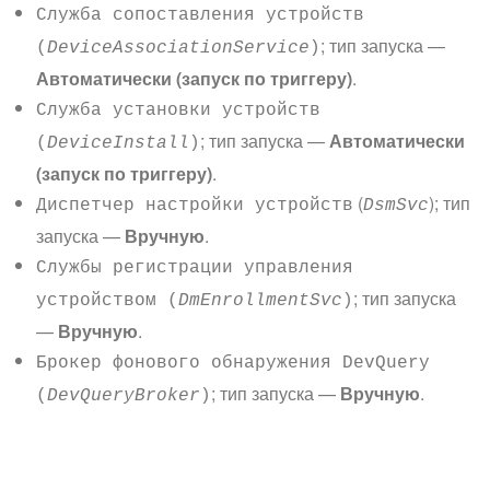
Служба сопоставления устройств
; тип запуска —
(
DeviceAssociationService
)
Автоматически (запуск по триггеру)
.
Служба установки устройств
; тип запуска —
Автоматически
(
DeviceInstall
)
(запуск по триггеру)
.
(
); тип
Диспетчер настройки устройств
DsmSvc
запуска —
Вручную
.
Службы регистрации управления
; тип запуска
устройством (
DmEnrollmentSvc
)
—
Вручную
.
Брокер фонового обнаружения DevQuery
; тип запуска —
Вручную
.
(
DevQueryBroker
)