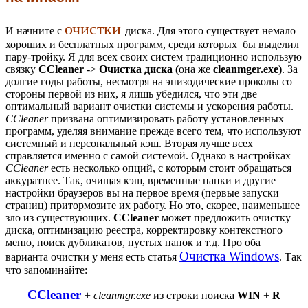
очистки
И начните с
диска. Для этого существует немало
хороших и бесплатных программ, среди которых бы выделил
пару-тройку. Я для всех своих систем традиционно использую
связку
CCleaner
->
Очистка диска (
она же
cleanmger.exe)
. За
долгие годы работы, несмотря на эпизодические проколы со
стороны первой из них, я лишь убедился, что эти две
оптимальный вариант очистки системы и ускорения работы.
CCleaner
призвана оптимизировать работу установленных
программ, уделяя внимание прежде всего тем, что используют
системный и персональный кэш. Вторая лучше всех
справляется именно с самой системой. Однако в настройках
CCleaner
есть несколько опций, с которым стоит обращаться
аккуратнее. Так, очищая кэш, временные папки и другие
настройки браузеров вы на первое время (первые запуски
страниц) притормозите их работу. Но это, скорее, наименьшее
зло из существующих.
CCleaner
может предложить очистку
диска, оптимизацию реестра, корректировку контекстного
меню, поиск дубликатов, пустых папок и т.д. Про оба
Очистка Windows
варианта очистки у меня есть статья
. Так
что запоминайте:
CCleaner
+
cleanmgr.exe
из строки поиска
WIN
+
R