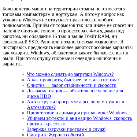
Большинство машин на территории страны не относятся к
топовым компьютерам и ноутбукам. А потому вопрос как
ускорить Windows не отпускает практически любого
пользователя. Причём от тормозов так или иначе не спасёт ни
наличие опять же топового процессора с 4-мя ядрами под
капотом, ни обладание 16-тью и выше Гбайт RAM, ни
свеженький SSD. Рано или поздно система «закиснет». Я
постараюсь предложить наиболее работоспособные варианты
как ускорить Windows, обладателем какого бы железа вы ни
были. При этом опущу спорные и очевидно ошибочные
варианты.
Что можно сделать до загрузки Windows?
А как проверить, быстрее ли стала система?
Очистка — залог стабильности и скорости
Дефрагментация — обязательное условие для
диска HDD
Автозагрузка программ: а все ли вам нужны в
Автозапуске?
Приветствие и анимация при загрузке Windows
Убираем эффекты и анимацию Windows: скорость
против «красоты»
Задержка загрузки программ и служб
Смотрите Журнал событий