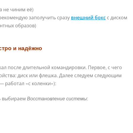
а не чиним её)
 рекомендую заполучить сразу
внешний бокс
с диском
нтных образов)
стро и надёжно
скал после длительной командировки. Первое, с чего
ройства: диск или флешка. Далее следуем следующим
— работал «с коленки»):
ь
выбираем
Восстановление системы
: