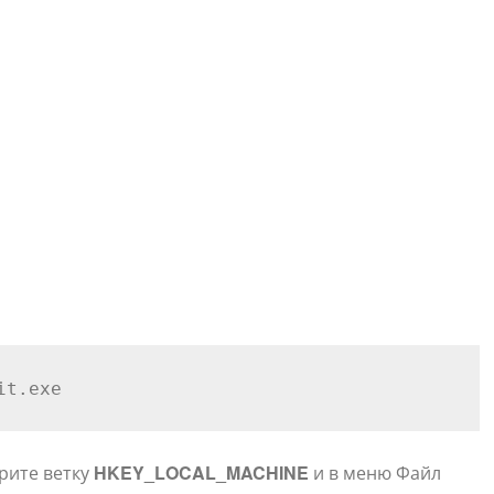
it.exe
рите ветку
HKEY_LOCAL_MACHINE
и в меню Файл