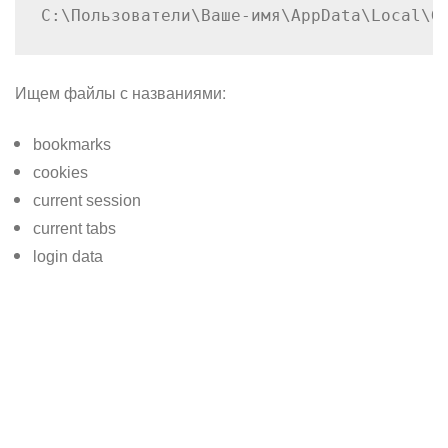
C:\Пользователи\Ваше-имя\AppData\Local\G
Ищем файлы с названиями:
bookmarks
cookies
current session
current tabs
login data