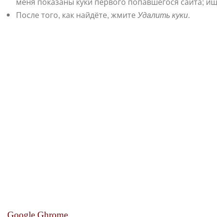
меня показаны куки первого попавшегося сайта; ищ
После того, как найдёте, жмите
Удалить куки
.
Google Ghrome